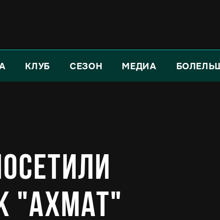
А
КЛУБ
СЕЗОН
МЕДИА
БОЛЕЛЬ
посетили
К "Ахмат"