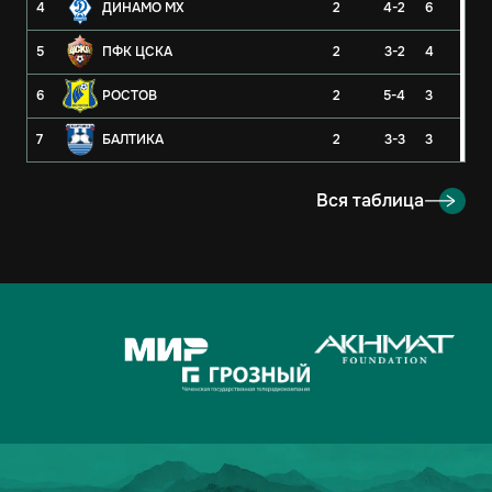
4
ДИНАМО МХ
2
4-2
6
5
ПФК ЦСКА
2
3-2
4
6
РОСТОВ
2
5-4
3
7
БАЛТИКА
2
3-3
3
8
РУБИН
2
3-4
3
Вся таблица
9
ОРЕНБУРГ
2
2-4
3
10
КРЫЛЬЯ СОВЕТОВ
2
1-1
2
11
АХМАТ
2
2-3
1
12
ЛОКОМОТИВ
2
2-3
1
13
ДИНАМО-МОСКВА
2
1-2
1
14
ФАКЕЛ
2
3-5
0
15
РОДИНА
2
2-7
0