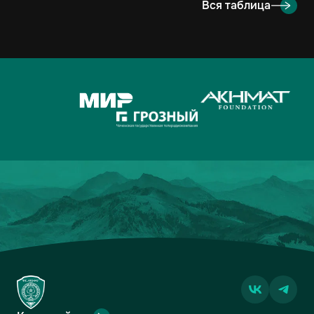
Вся таблица
9
ОРЕНБУРГ
2
2-4
3
10
ЛОКОМОТИВ
3
2-3
2
11
КРЫЛЬЯ СОВЕТОВ
3
1-3
2
12
АХМАТ
2
2-3
1
13
ДИНАМО-МОСКВА
2
1-2
1
14
АКРОН
3
1-7
1
15
ФАКЕЛ
2
3-5
0
16
РОДИНА
2
2-7
0