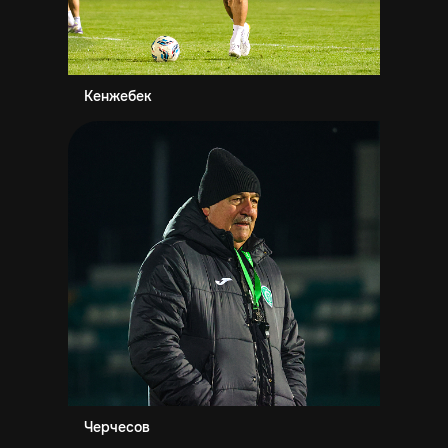
Кенжебек
Черчесов