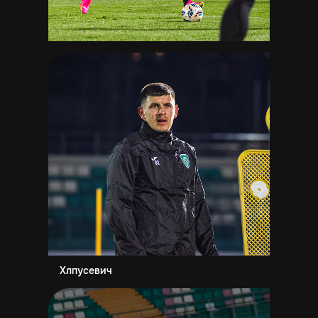
Хлпусевич