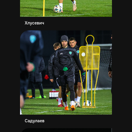
Хлусевич
Садулаев