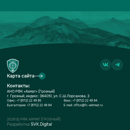
13
ДИНАМО-МОСКВА
2
1-2
1
14
ФАКЕЛ
2
3-5
0
15
РОДИНА
2
2-7
0
16
АКРОН
2
1-7
0
Карта сайта
Контакты:
АНО РФК «Ахмат» (Грозный)
г. Грозный, индекс: 364051, ул. С.Ш.Лорсанова, 3
Офис:
+7 (8712) 22 49 85
Факс:
+7 (8712) 22 49 84
Бухгалтерия:
+7 (8712) 22 49 84
E-mail:
office@fc-akhmat.ru
2026 © РФК АХМАТ (ГРОЗНЫЙ)
Разработка
SVK.Digital