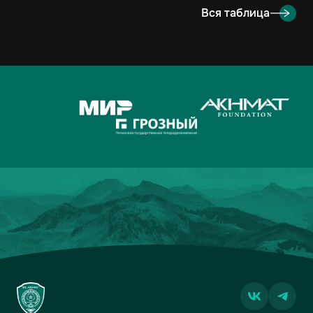
8
РУБИН
2
3-4
3
Вся таблица
9
ОРЕНБУРГ
2
2-4
3
10
КРЫЛЬЯ СОВЕТОВ
2
1-1
2
11
АХМАТ
2
2-3
1
12
ЛОКОМОТИВ
2
2-3
1
13
ДИНАМО-МОСКВА
2
1-2
1
14
ФАКЕЛ
2
3-5
0
15
РОДИНА
2
2-7
0
16
АКРОН
2
1-7
0