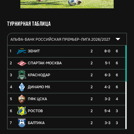
Турнирная таблица
АЛЬФА-БАНК РОССИЙСКАЯ ПРЕМЬЕР-ЛИГА 2026/2027
1
ЗЕНИТ
2
8-0
6
2
СПАРТАК-МОСКВА
2
5-1
6
3
КРАСНОДАР
2
6-3
6
4
ДИНАМО МХ
2
4-2
6
5
ПФК ЦСКА
2
3-2
4
6
РОСТОВ
2
5-4
3
7
БАЛТИКА
2
3-3
3