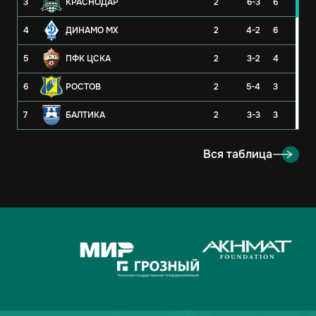
3
КРАСНОДАР
2
6-3
6
4
ДИНАМО МХ
2
4-2
6
5
ПФК ЦСКА
2
3-2
4
6
РОСТОВ
2
5-4
3
7
БАЛТИКА
2
3-3
3
8
РУБИН
2
3-4
3
Вся таблица
9
ОРЕНБУРГ
2
2-4
3
10
КРЫЛЬЯ СОВЕТОВ
2
1-1
2
11
АХМАТ
2
2-3
1
12
ЛОКОМОТИВ
2
2-3
1
13
ДИНАМО-МОСКВА
2
1-2
1
14
ФАКЕЛ
2
3-5
0