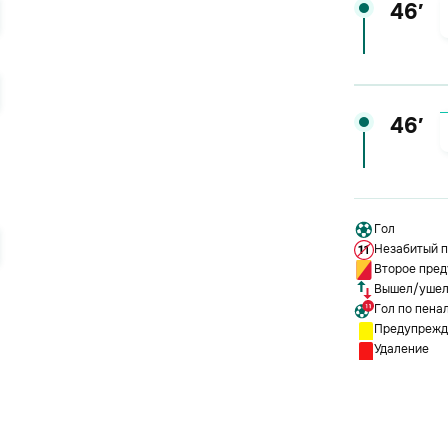
46′
46′
Гол
Незабитый п
Второе пре
Вышел/уше
Гол по пена
Предупрежд
Удаление