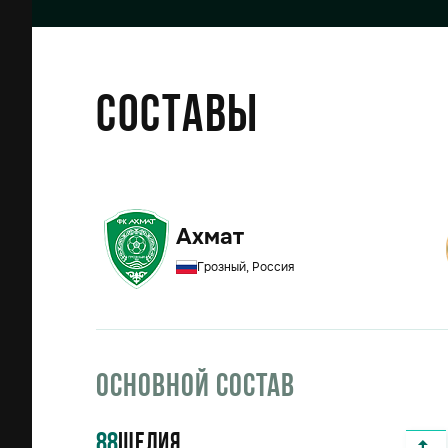
Составы
Ахмат
Грозный, Россия
Основной состав
88
Шелия