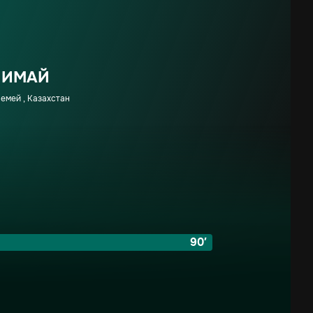
ЛИМАЙ
емей , Казахстан
90′