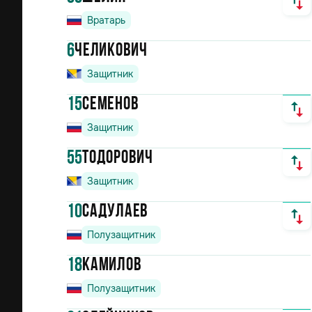
Вратарь
6
Челикович
Защитник
15
Семенов
Защитник
55
Тодорович
Защитник
10
Садулаев
Полузащитник
18
Камилов
Полузащитник