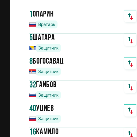
1
Опарин
Вратарь
5
Шатара
Защитник
8
Богосавац
Защитник
32
Гаибов
Защитник
40
Уциев
Защитник
16
Камило