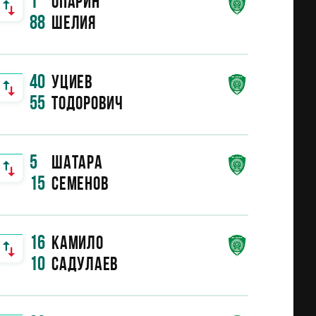
1
Опарин
88
Шелия
40
Уциев
55
Тодорович
5
Шатара
15
Семенов
16
Камило
10
Садулаев