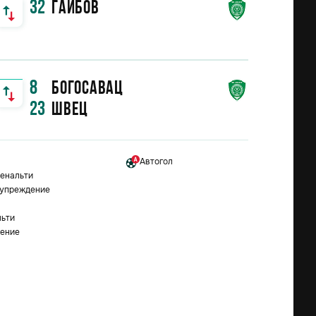
32
Гаибов
8
Богосавац
23
Швец
Автогол
енальти
дупреждение
л
льти
ение