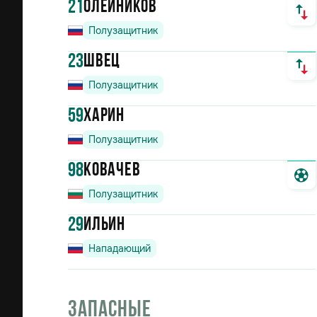
21
Олейников
Полузащитник
23
Швец
Полузащитник
59
Харин
Полузащитник
98
Ковачев
Полузащитник
29
Ильин
Нападающий
Запасные