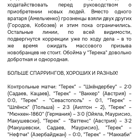
ходатайствовать перед руководством о
приобретении новых людей. Вместо одного
вратаря (Амельченко) грозненцы взяли двух других
(Городов, Кобозев) и этим пока ограничились.
Остальные линии, по всей видимости,
подвергнутся коррекции уже по ходу дела – в то
же время ожидать массового призыва
новобранцев не стоит. Обойма у "Терека" довольно
добротная и однородная.
БОЛЬШЕ СПАРРИНГОВ, ХОРОШИХ И РАЗНЫХ!
Контрольные матчи: "Терек" – "Шкёндербеу" – 2:0
(Садаев, Кацаев), "Терек" – "Ваккер" (Австрия) –
0:0, "Терек" – "Севастополь" – 0:1, "Терек" –
"Шлёнск" (Польша) – 2:3 (Аилтон – 2), "Терек" –
"Мюнхен-1860" (Германия) – 3:0 (Ойяла, Маурисио,
Макушевски), "Терек" – "Ваттенс" (Австрия) – 3:2
(Макушевски, Садаев, Маурисио), "Терек" –
"Нефтчи" (Азербайджан) – 0:0, "Терек" – "Маккаби"