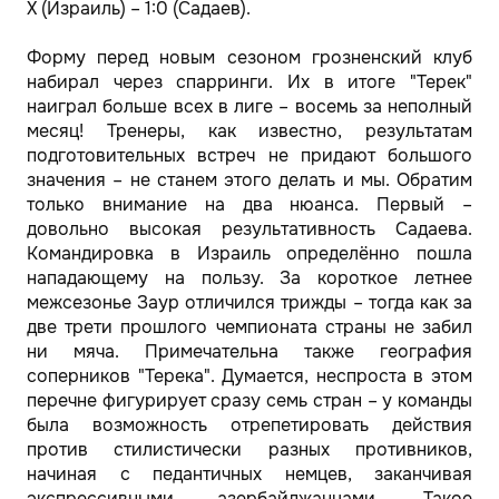
Х (Израиль) – 1:0 (Садаев).
Форму перед новым сезоном грозненский клуб
набирал через спарринги. Их в итоге "Терек"
наиграл больше всех в лиге – восемь за неполный
месяц! Тренеры, как известно, результатам
подготовительных встреч не придают большого
значения – не станем этого делать и мы. Обратим
только внимание на два нюанса. Первый –
довольно высокая результативность Садаева.
Командировка в Израиль определённо пошла
нападающему на пользу. За короткое летнее
межсезонье Заур отличился трижды – тогда как за
две трети прошлого чемпионата страны не забил
ни мяча. Примечательна также география
соперников "Терека". Думается, неспроста в этом
перечне фигурирует сразу семь стран – у команды
была возможность отрепетировать действия
против стилистически разных противников,
начиная с педантичных немцев, заканчивая
экспрессивными азербайджанцами. Такое