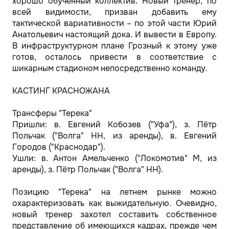
хорошо обученный коллектив. Новый тренер, по
всей видимости, призван добавить ему
тактической вариативности – по этой части Юрий
Анатольевич настоящий дока. И вывести в Европу.
В инфраструктурном плане Грозный к этому уже
готов, осталось привести в соответствие с
шикарным стадионом непосредственно команду.
КАСТИНГ КРАСНОЖАНА
Трансферы "Терека"
Пришли: в. Евгений Кобозев ("Уфа"), з. Пётр
Польчак ("Волга" НН, из аренды), в. Евгений
Городов ("Краснодар").
Ушли: в. Антон Амельченко ("Локомотив" М, из
аренды), з. Пётр Польчак ("Волга" НН).
Позицию "Терека" на летнем рынке можно
охарактеризовать как выжидательную. Очевидно,
новый тренер захотел составить собственное
представление об имеющихся кадрах, прежде чем