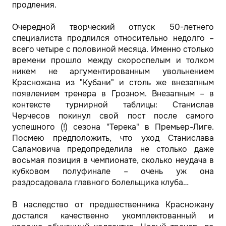
продления.
Очередной творческий отпуск 50-летнего
специалиста продлился относительно недолго –
всего четыре с половиной месяца. Именно столько
времени прошло между скороспелым и толком
никем не аргументированным увольнением
Красножана из "Кубани" и столь же внезапным
появлением тренера в Грозном. Внезапным – в
контексте турнирной таблицы: Станислав
Черчесов покинул свой пост после самого
успешного (!) сезона "Терека" в Премьер-Лиге.
Посмею предположить, что уход Станислава
Саламовича предопределила не столько даже
восьмая позиция в чемпионате, сколько неудача в
кубковом полуфинале – очень уж она
раздосадовала главного болельщика клуба…
В наследство от предшественника Красножану
достался качественно укомплектованный и