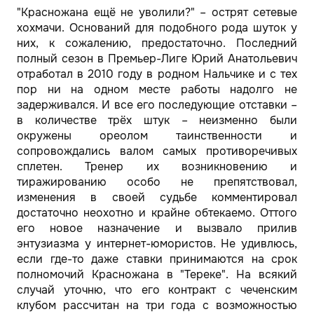
"Красножана ещё не уволили?" – острят сетевые
хохмачи. Оснований для подобного рода шуток у
них, к сожалению, предостаточно. Последний
полный сезон в Премьер-Лиге Юрий Анатольевич
отработал в 2010 году в родном Нальчике и с тех
пор ни на одном месте работы надолго не
задерживался. И все его последующие отставки –
в количестве трёх штук – неизменно были
окружены ореолом таинственности и
сопровождались валом самых противоречивых
сплетен. Тренер их возникновению и
тиражированию особо не препятствовал,
изменения в своей судьбе комментировал
достаточно неохотно и крайне обтекаемо. Оттого
его новое назначение и вызвало прилив
энтузиазма у интернет-юмористов. Не удивлюсь,
если где-то даже ставки принимаются на срок
полномочий Красножана в "Тереке". На всякий
случай уточню, что его контракт с чеченским
клубом рассчитан на три года с возможностью