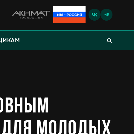
ЩИКАМ
новным
 для молодых