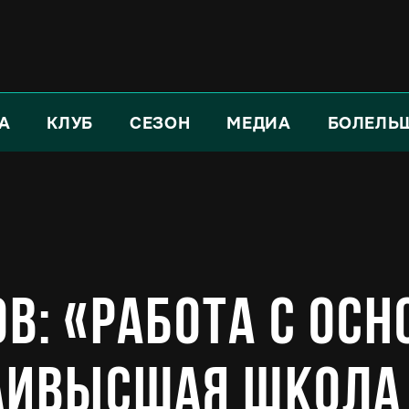
А
КЛУБ
СЕЗОН
МЕДИА
БОЛЕЛЬ
в: «Работа с ос
наивысшая школа