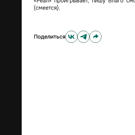
«Реал» проигрывает, пишу Благо см
(смеется).
Поделиться