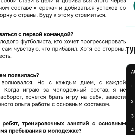
собой ставить цели и добиваться этого через
вном составе «Терека» и добиваться успехов со
орную страны. Буду к этому стремиться.
ваться с первой командой?
лодого футболиста, кто хочет прогрессировать
д сам чувствую, что прибавил. Хотя со стороны,
Ту
есть.
нем появилась?
 волновался. Но с каждым днем, с каждой
1
ь. Когда играю за молодежный состав, я не
наоборот, хочется брать игру на себя, завести
2
енного опыта работы с основным составом.
3
 ребят, тренировочных занятий с основным
4
ремя пребывания в молодежке?