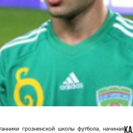
танники грозненской школы футбола, начиная
КА