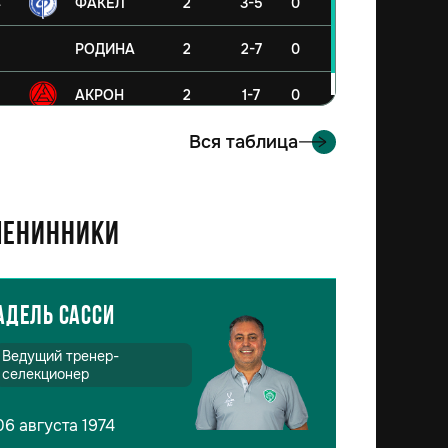
4
ФАКЕЛ
2
3-5
0
5
РОДИНА
2
2-7
0
6
АКРОН
2
1-7
0
Вся таблица
енинники
Адель Сасси
Ведущий тренер-
селекционер
06 августа 1974