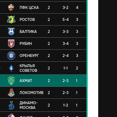
ПФК ЦСКА
2
3-2
4
РОСТОВ
2
5-4
3
БАЛТИКА
2
3-3
3
РУБИН
2
3-4
3
ОРЕНБУРГ
2
2-4
3
КРЫЛЬЯ
0
2
1-1
2
СОВЕТОВ
АХМАТ
2
2-3
1
ЛОКОМОТИВ
2
2-3
1
ДИНАМО-
2
1-2
1
МОСКВА