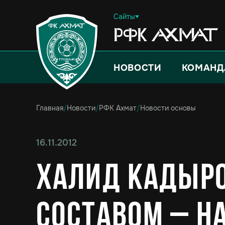
Сайты
НОВОСТИ
КОМАНД
Главная
/
Новости
/
РФК Ахмат
/
Новости основы
16.11.2012
Халид Кадыро
составом – 