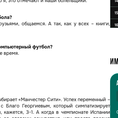
о я, это отмечают и наши болельщики.
1
1
бола?
узьями, общаемся. А так, как у всех – книги,
1
 компьютерный футбол?
е время.
Им
ыбирает «Манчестер Сити». Успех переменный –
 с Благо Георгиевым, который симпатизирует
, кажется, 3-1. А когда в чемпионате Испании