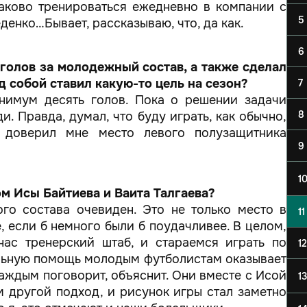
каково тренироваться ежедневно в компании с
5
денко…Бывает, рассказываю, что, да как.
6
 голов за молодежный состав, а также сделал
д собой ставил какую-то цель на сезон?
7
инимум десять голов. Пока о решении задачи
8
и. Правда, думал, что буду играть, как обычно,
 доверил мне место левого полузащитника
9
1
ом Исы Байтиева и Ваита Талгаева?
го состава очевиден. Это не только место в
11
, если б немного были б поудачливее. В целом,
 нас тренерский штаб, и стараемся играть по
12
ильную помощь молодым футболистам оказывает
каждым поговорит, объяснит. Они вместе с Исой
13
 другой подход, и рисунок игры стал заметно