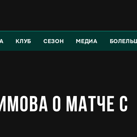
А
КЛУБ
СЕЗОН
МЕДИА
БОЛЕЛЬ
имова о матче с